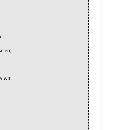
6
selen)
w-wit