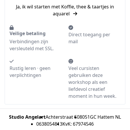
Ja, ik wil starten met Koffie, thee & taartjes in
aquarel
Veilige betaling
Direct toegang per
Verbindingen zijn
mail
versleuteld met SSL.
Rustig leren · geen
Veel cursisten
verplichtingen
gebruiken deze
workshop als een
liefdevol creatief
moment in hun week.
Studio Angelart
Achterstraat 50
8051GC Hattem NL
0638054813
KvK: 67974546