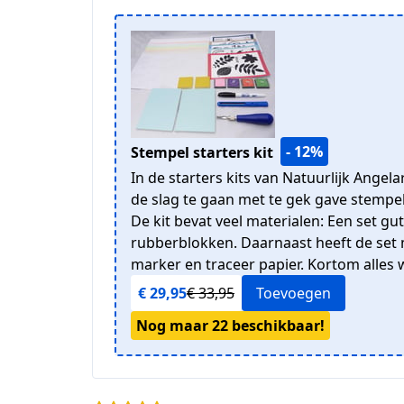
- 12%
Stempel starters kit
In de starters kits van Natuurlijk Angela
de slag te gaan met te gek gave stempel
De kit bevat veel materialen: Een set g
rubberblokken. Daarnaast heeft de set m
marker en traceer papier. Kortom alles 
€ 29,95
€ 33,95
Toevoegen
Nog maar 22 beschikbaar!