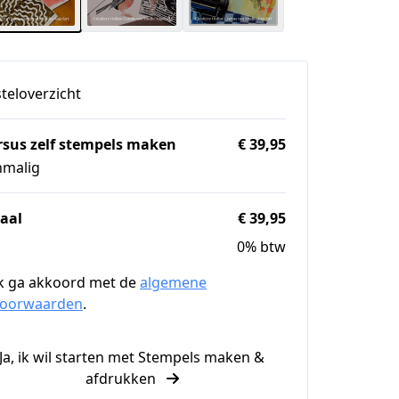
teloverzicht
rsus zelf stempels maken
€ 39,95
nmalig
aal
€ 39,95
0% btw
k ga akkoord met de
algemene
voorwaarden
.
Ja, ik wil starten met Stempels maken &
afdrukken