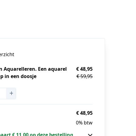
erzicht
n Aquarelleren. Een aquarel
€ 48,95
 in een doosje
€ 59,95
g
€ 48,95
0% btw
paart € 11,00 op deze bestelling