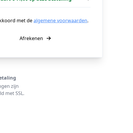
akkoord met de
algemene voorwaarden
.
Afrekenen
etaling
ngen zijn
ld met SSL.