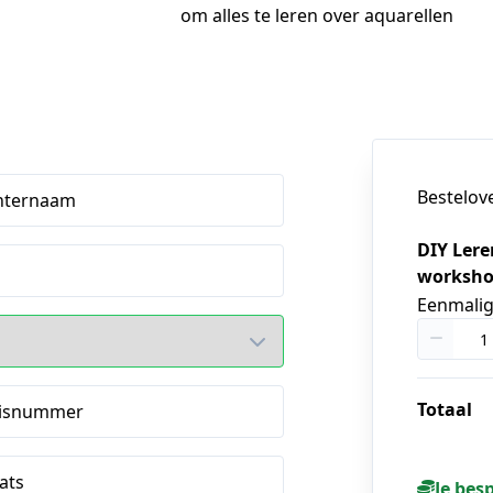
om alles te leren over aquarellen
Bestelov
hternaam
DIY Lere
workshop
Eenmali
Totaal
isnummer
ats
Je bes